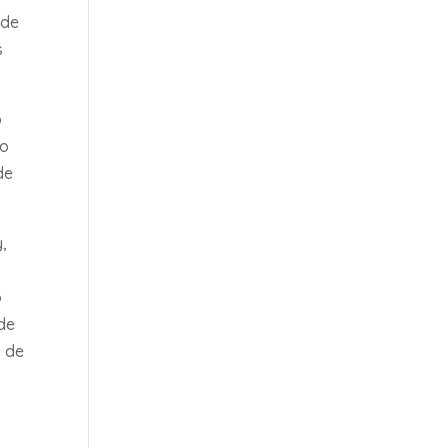
 de
s
o
lo
de
y,
o
sde
a de