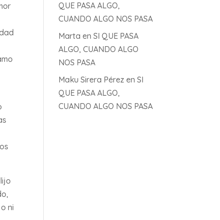
QUE PASA ALGO,
mor
CUANDO ALGO NOS PASA
idad
Marta
en
SI QUE PASA
ALGO, CUANDO ALGO
lamo
NOS PASA
Maku Sirera Pérez
en
SI
QUE PASA ALGO,
CUANDO ALGO NOS PASA
o
as
nos
lijo
do,
o ni