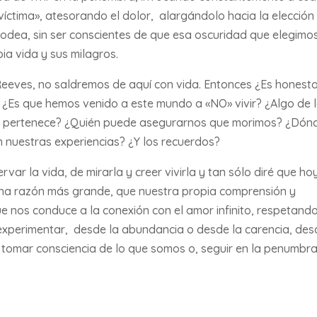
víctima», atesorando el dolor, alargándolo hacia la elección
 rodea, sin ser conscientes de que esa oscuridad que elegimo
ia vida y sus milagros.
eeves, no saldremos de aquí con vida. Entonces ¿Es honest
? ¿Es que hemos venido a este mundo a «NO» vivir? ¿Algo de 
os pertenece? ¿Quién puede asegurarnos que morimos? ¿Dón
 nuestras experiencias? ¿Y los recuerdos?
ar la vida, de mirarla y creer vivirla y tan sólo diré que ho
na razón más grande, que nuestra propia comprensión y
ue nos conduce a la conexión con el amor infinito, respetand
 experimentar, desde la abundancia o desde la carencia, de
de tomar consciencia de lo que somos o, seguir en la penumbr