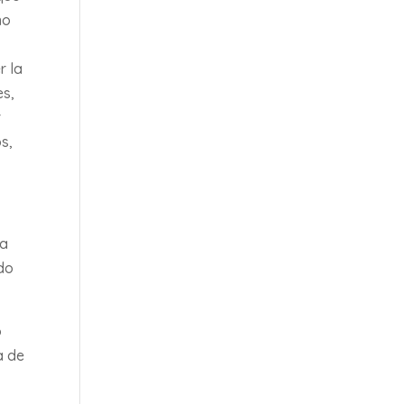
no
r la
es,
r
s,
na
odo
o
a de