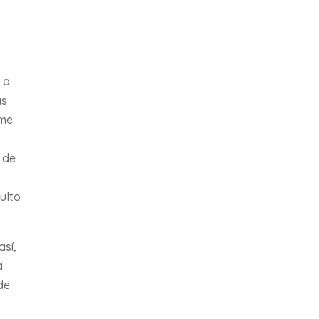
 a
as
“me
 de
ulto
así,
a
de