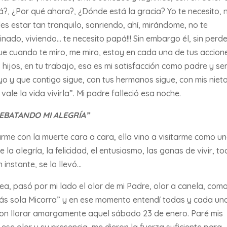
á?, ¿Por qué ahora?, ¿Dónde está la gracia? Yo te necesito, 
s estar tan tranquilo, sonriendo, ahí, mirándome, no te
inado, viviendo… te necesito papá!!! Sin embargo él, sin perde
ue cuando te miro, me miro, estoy en cada una de tus accion
s hijos, en tu trabajo, esa es mi satisfacción como padre y se
o y que contigo sigue, con tus hermanos sigue, con mis nieto
vale la vida vivirla”. Mi padre falleció esa noche.
REBATANDO MI ALEGRÍA”
me con la muerte cara a cara, ella vino a visitarme como u
a alegría, la felicidad, el entusiasmo, las ganas de vivir, t
 instante, se lo llevó…
a, pasó por mi lado el olor de mi Padre, olor a canela, com
s sola Micorra” y en ese momento entendí todas y cada un
ron llorar amargamente aquel sábado 23 de enero. Paré mis
ese olor y su presencia, me dieron la fuerza suficiente para