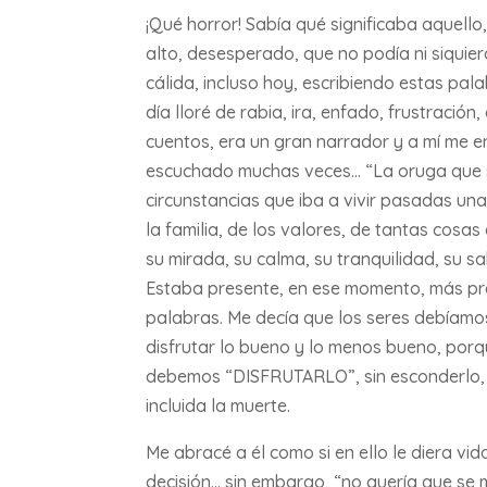
¡Qué horror! Sabía qué significaba aquello
alto, desesperado, que no podía ni siquier
cálida, incluso hoy, escribiendo estas pa
día lloré de rabia, ira, enfado, frustració
cuentos, era un gran narrador y a mí me 
escuchado muchas veces… “La oruga que se
circunstancias que iba a vivir pasadas una
la familia, de los valores, de tantas cos
su mirada, su calma, su tranquilidad, su sa
Estaba presente, en ese momento, más pr
palabras. Me decía que los seres debí
disfrutar lo bueno y lo menos bueno, porq
debemos “DISFRUTARLO”, sin esconderlo, sin 
incluida la muerte.
Me abracé a él como si en ello le diera vi
decisión… sin embargo, “no quería que se 