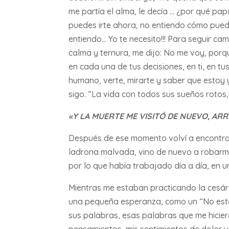
me partía el alma, le decía … ¿por qué pap
puedes irte ahora, no entiendo cómo puede
entiendo… Yo te necesito!!! Para seguir cam
calma y ternura, me dijo: No me voy, porq
en cada una de tus decisiones, en ti, en tu
humano, verte, mirarte y saber que estoy y
sigo. “La vida con todos sus sueños rotos, 
«Y LA MUERTE ME VISITÓ DE NUEVO, AR
Después de ese momento volví a encontrar
ladrona malvada, vino de nuevo a robarme l
por lo que había trabajado día a día, en un
Mientras me estaban practicando la cesáre
una pequeña esperanza, como un “No está
sus palabras, esas palabras que me hicie
pensamientos, mis sentimientos de dolor y 