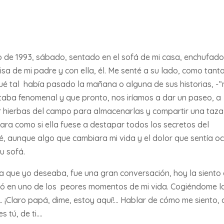
ro de 1993, sábado, sentado en el sofá de mi casa, enchufado
sa de mi padre y con ella, él. Me senté a su lado, como tant
é tal había pasado la mañana o alguna de sus historias, -
taba fenomenal y que pronto, nos iríamos a dar un paseo, a
er hierbas del campo para almacenarlas y compartir una taza
ara como si ella fuese a destapar todos los secretos del
é, aunque algo que cambiara mi vida y el dolor que sentía oc
su sofá.
a que yo deseaba, fue una gran conversación, hoy la siento 
indó en uno de los peores momentos de mi vida. Cogiéndome l
!.. ¡Claro papá, dime, estoy aquí!… Hablar de cómo me siento, 
 tú, de ti….