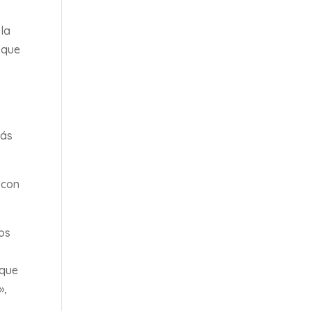
 la
 que
más
 con
os
 que
»,