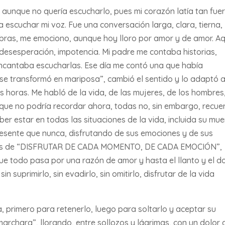
, aunque no quería escucharlo, pues mi corazón latía tan fuer
a escuchar mi voz. Fue una conversación larga, clara, tierna,
labras, me emociono, aunque hoy lloro por amor y de amor. A
n, desesperación, impotencia. Mi padre me contaba historias,
encantaba escucharlas. Ese día me contó una que había
 transformó en mariposa”, cambió el sentido y lo adaptó a
s horas. Me habló de la vida, de las mujeres, de los hombres
as que no podría recordar ahora, todas no, sin embargo, recu
ber estar en todas las situaciones de la vida, incluida su mue
esente que nunca, disfrutando de sus emociones y de sus
amos de “DISFRUTAR DE CADA MOMENTO, DE CADA EMOCIÓN”,
ue todo pasa por una razón de amor y hasta el llanto y el do
suprimirlo, sin evadirlo, sin omitirlo, disfrutar de la vida
da, primero para retenerlo, luego para soltarlo y aceptar su
marchara”, llorando, entre sollozos y lágrimas, con un dolor