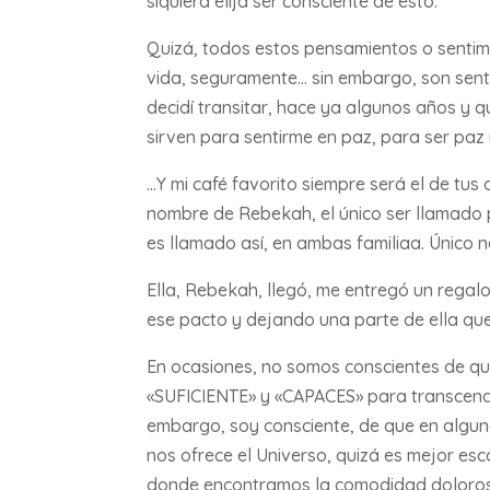
siquiera elija ser consciente de esto.
Quizá, todos estos pensamientos o sentimi
vida, seguramente… sin embargo, son sent
decidí transitar, hace ya algunos años y qu
sirven para sentirme en paz, para ser paz 
…Y mi café favorito siempre será el de tus
nombre de Rebekah, el único ser llamado p
es llamado así, en ambas familiaa. Único n
Ella, Rebekah, llegó, me entregó un regalo
ese pacto y dejando una parte de ella qu
En ocasiones, no somos conscientes de qu
«SUFICIENTE» y «CAPACES» para transcender,
embargo, soy consciente, de que en algun
nos ofrece el Universo, quizá es mejor esc
donde encontramos la comodidad dolorosa