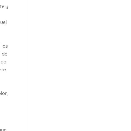
te y
quel
 las
, de
erdo
rte.
lor,
 que