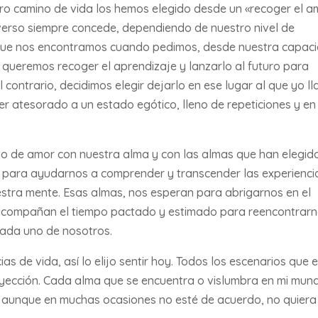
tro camino de vida los hemos elegido desde un «recoger el a
niverso siempre concede, dependiendo de nuestro nivel de
l que nos encontramos cuando pedimos, desde nuestra capac
i queremos recoger el aprendizaje y lanzarlo al futuro para
l contrario, decidimos elegir dejarlo en ese lugar al que yo l
er atesorado a un estado egótico, lleno de repeticiones y en
o de amor con nuestra alma y con las almas que han elegid
 para ayudarnos a comprender y transcender las experienci
stra mente. Esas almas, nos esperan para abrigarnos en el
s acompañan el tiempo pactado y estimado para reencontrar
 cada uno de nosotros.
as de vida, así lo elijo sentir hoy. Todos los escenarios que e
oyección. Cada alma que se encuentra o vislumbra en mi mun
unque en muchas ocasiones no esté de acuerdo, no quiera 